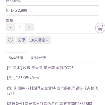
商品編號
NTD
$ 2,999
數量:
-
+
分享
加入購物車
商品詳情
評論列表
[主 花 材] 玫瑰 滿天星 星辰花 金莎巧克力
[尺 寸] 35*35*40cm
[說 明] 圖中花材因季節缺貨時 我們將以同質等花卉替代
設計
[當日急件] 需要當日訂購的急件 請來電(06)2831863