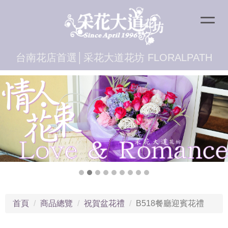
台南花店首選│采花大道花坊 FLORALPATH
首頁
商品總覽
祝賀盆花禮
B518餐廳迎賓花禮