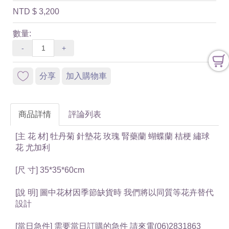
NTD
$ 3,200
數量:
-
+
分享
加入購物車
商品詳情
評論列表
[主 花 材] 牡丹菊 針墊花 玫瑰 腎藥蘭 蝴蝶蘭 桔梗 繡球
花 尤加利
[尺 寸] 35*35*60cm
[說 明] 圖中花材因季節缺貨時 我們將以同質等花卉替代
設計
[當日急件] 需要當日訂購的急件 請來電(06)2831863