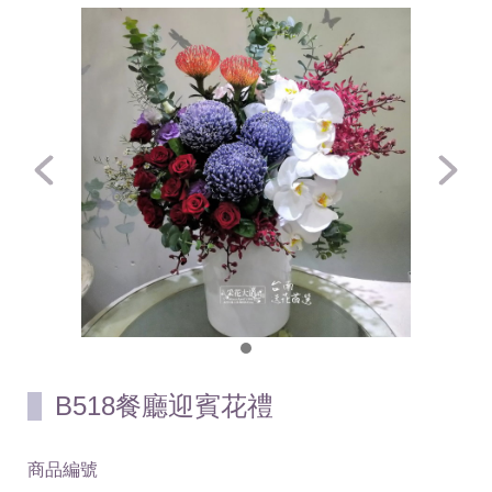
B518餐廳迎賓花禮
商品編號