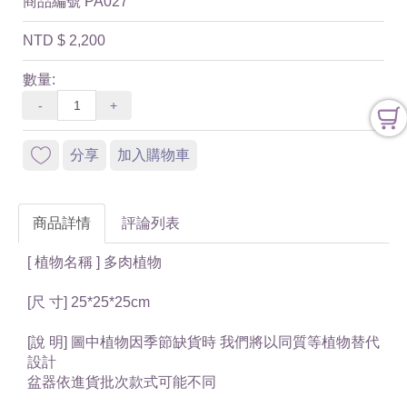
商品編號
PA027
NTD
$ 2,200
數量:
-
+
分享
加入購物車
商品詳情
評論列表
[ 植物名稱 ] 多肉植物
[尺 寸] 25*25*25cm
[說 明] 圖中植物因季節缺貨時 我們將以同質等植物替代
設計
盆器依進貨批次款式可能不同