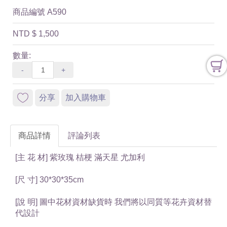
商品編號
A590
NTD
$ 1,500
數量:
-
+
分享
加入購物車
商品詳情
評論列表
[主 花 材] 紫玫瑰 桔梗 滿天星 尤加利
[尺 寸] 30*30*35cm
[說 明] 圖中花材資材缺貨時 我們將以同質等花卉資材替
代設計