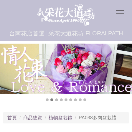
台南花店首選│采花大道花坊 FLORALPATH
首頁
商品總覽
植物盆栽禮
PA038多肉盆栽禮