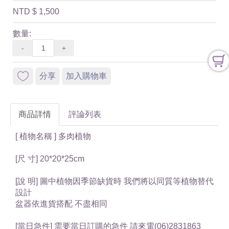
NTD
$ 1,500
數量:
-
+
分享
加入購物車
商品詳情
評論列表
[ 植物名稱 ] 多肉植物
[尺 寸] 20*20*25cm
[說 明] 圖中植物因季節缺貨時 我們將以同質等植物替代
設計
盆器依進貨搭配 不盡相同
[當日急件] 需要當日訂購的急件 請來電(06)2831863