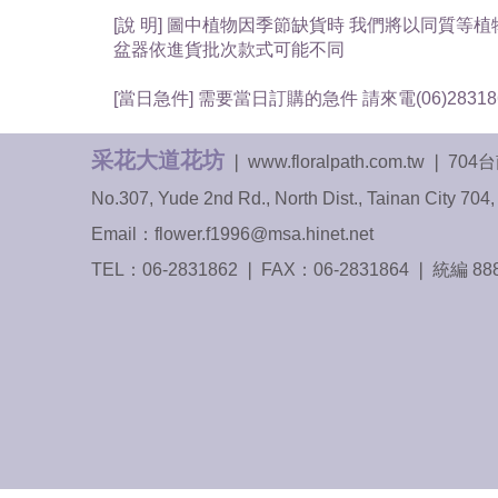
[說 明] 圖中植物因季節缺貨時 我們將以同質等
盆器依進貨批次款式可能不同
[當日急件] 需要當日訂購的急件 請來電(06)28318
采花大道花坊
❘ www.floralpath.com.tw ❘
No.307, Yude 2nd Rd., North Dist., Tainan City 704,
Email：flower.f1996@msa.hinet.net
TEL：
06-2831862
❘ FAX：06-2831864 ❘ 統編 88