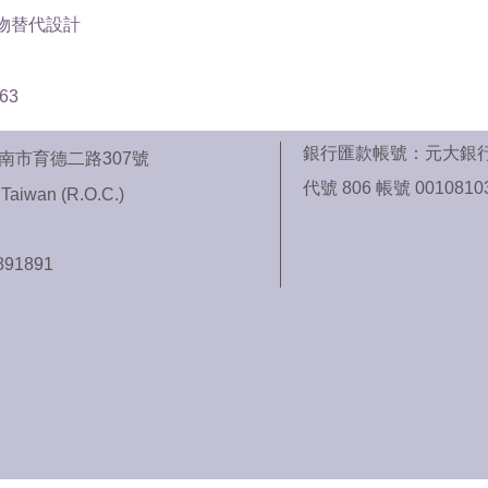
植物替代設計
63
銀行匯款帳號：元大銀
 704台南市育德二路307號
代號 806 帳號 0010810
 Taiwan (R.O.C.)
891891