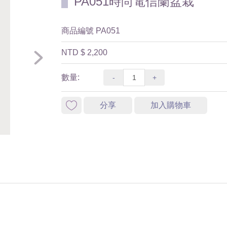
PA051時尚電信蘭盆栽
商品編號
PA051
NTD
$ 2,200
數量:
-
+
分享
加入購物車