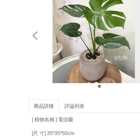
商品詳情
評論列表
[ 植物名稱 ] 電信蘭
[尺 寸] 35*35*50cm