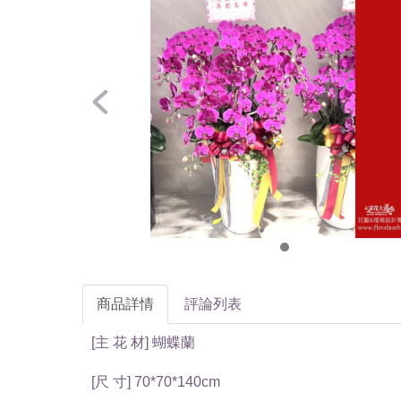
商品詳情
評論列表
[主 花 材] 蝴蝶蘭
[尺 寸] 70*70*140cm