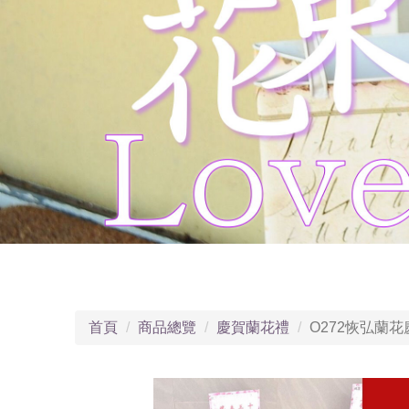
首頁
商品總覽
慶賀蘭花禮
O272恢弘蘭