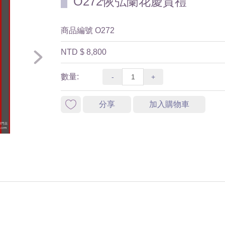
O272恢弘蘭花慶賀禮
商品編號
O272
NTD
$ 8,800
數量:
-
+
分享
加入購物車